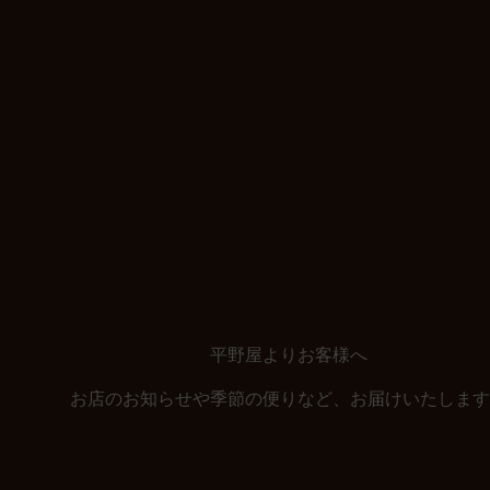
5月
の定
休日
のお
知ら
せ
平野屋よりお客様へ
お店のお知らせや季節の便りなど、お届けいたします