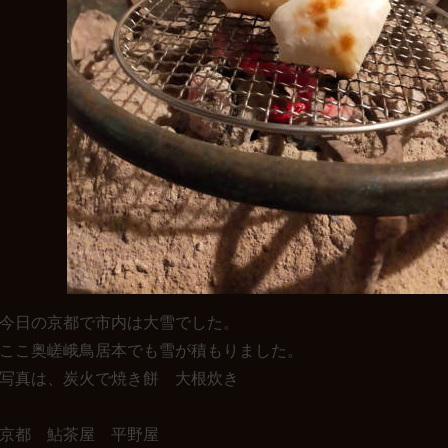
今日の京都で市内は大雪でした。
ここ奥嵯峨鳥居本でも雪が積もりました。
写真は、炭火で焼き餅 大根炊き
京都 鮎茶屋 平野屋