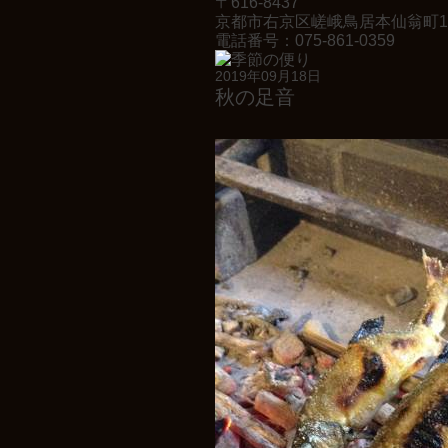
〒616-8437
お料理
京都市右京区嵯峨鳥居本仙翁町1
電話番号：075-861-0359
2019年09月18日
秋の足音
近隣と交通
お知らせ