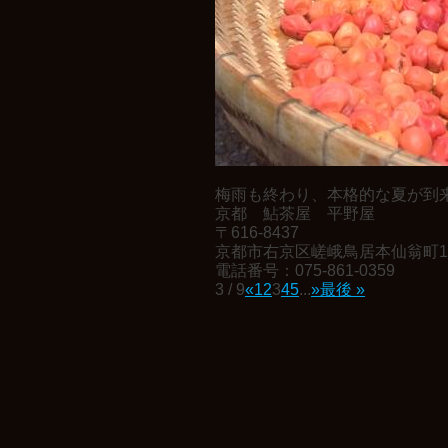
梅雨も終わり、本格的な夏が到
京都 鮎茶屋 平野屋
〒616-8437
京都市右京区嵯峨鳥居本仙翁町1
電話番号：075-861-0359
3 / 9
«
1
2
3
4
5
...
»
最後 »