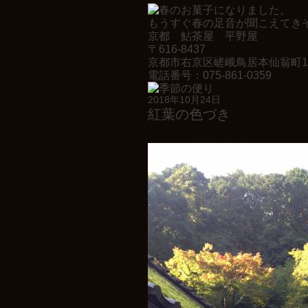
もうすぐ春の足音が聞こえてき
京都 鮎茶屋 平野屋
〒616-8437
京都市右京区嵯峨鳥居本仙翁町1
電話番号：075-861-0359
2018年10月24日
紅葉の色づき