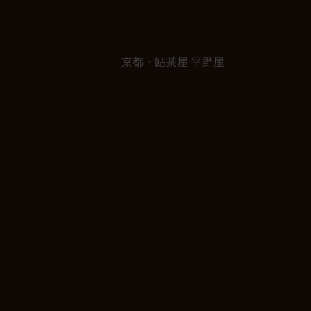
京都・鮎茶屋 平野屋
お店のご案
内
お料理
近隣と交通